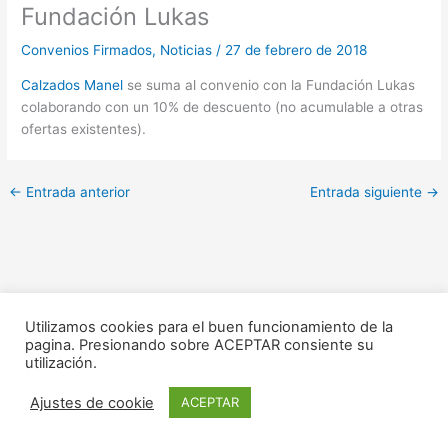
Fundación Lukas
Convenios Firmados
,
Noticias
/
27 de febrero de 2018
Calzados Manel
se suma al convenio con la Fundación Lukas
colaborando con un 10% de descuento (no acumulable a otras
ofertas existentes).
←
Entrada anterior
Entrada siguiente
→
Utilizamos cookies para el buen funcionamiento de la
pagina. Presionando sobre ACEPTAR consiente su
utilización.
Copyright © 2020 ACEA -
Aviso legal
|
Politica de privacidad
|
Ajustes de cookie
ACEPTAR
Desarrollado por -
Infosolution. Desarrollo web en Alicante