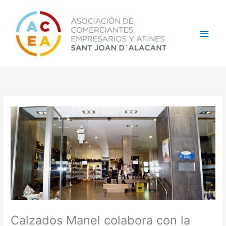
Ir
Men
al
contenido
princ
Calzados Manel colabora con la