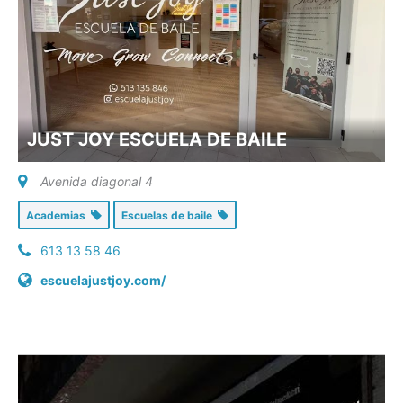
JUST JOY ESCUELA DE BAILE
Avenida diagonal 4
Academias
Escuelas de baile
613 13 58 46
escuelajustjoy.com/