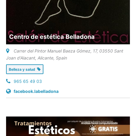
Centro de estética Belladona
Carrer del Pintor Manuel Baeza Gómez, 17, 03550 Sant
Joan d'Alacant, Alicante
,
Spain
Belleza y salud
965 65 49 03
facebook.labelladona