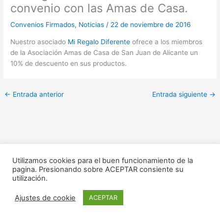
convenio con las Amas de Casa.
Convenios Firmados
,
Noticias
/
22 de noviembre de 2016
Nuestro asociado
Mi Regalo Diferente
ofrece a los miembros
de la Asociación Amas de Casa de San Juan de Alicante un
10% de descuento en sus productos.
←
Entrada anterior
Entrada siguiente
→
Utilizamos cookies para el buen funcionamiento de la
pagina. Presionando sobre ACEPTAR consiente su
utilización.
Copyright © 2020 ACEA -
Aviso legal
|
Politica de privacidad
|
Ajustes de cookie
ACEPTAR
Desarrollado por -
Infosolution. Desarrollo web en Alicante