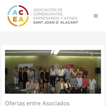
Ir
Men
al
contenido
princ
Ofertas entre Asociados