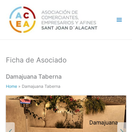
Ir
Men
al
contenido
princ
Ficha de Asociado
Damajuana Taberna
Home
»
Damajuana Taberna