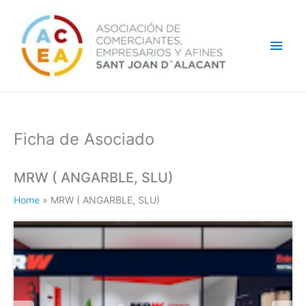
Ir
Men
al
contenido
princ
Ficha de Asociado
MRW ( ANGARBLE, SLU)
Home
»
MRW ( ANGARBLE, SLU)