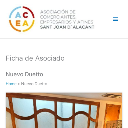
Ir
Men
al
contenido
princ
Ficha de Asociado
Nuevo Duetto
Home
»
Nuevo Duetto