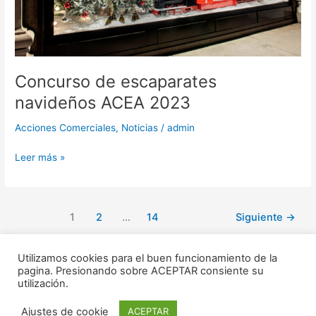
Concurso de escaparates
navideños ACEA 2023
Acciones Comerciales
,
Noticias
/
admin
Leer más »
1
2
…
14
Siguiente
→
Utilizamos cookies para el buen funcionamiento de la
pagina. Presionando sobre ACEPTAR consiente su
utilización.
Copyright © 2020 ACEA -
Aviso legal
|
Politica de privacidad
|
Ajustes de cookie
ACEPTAR
Desarrollado por -
Infosolution. Desarrollo web en Alicante