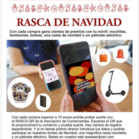
Vuelve
el
Rasca
Digital
de
Navidad