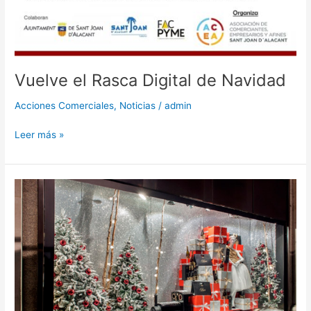
Vuelve el Rasca Digital de Navidad
Acciones Comerciales
,
Noticias
/
admin
Leer más »
Concurso
de
escaparates
navideños
ACEA
2023