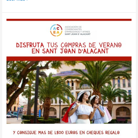
Sorteo:
DISFRUTA
TUS
COMPRAS
DE
VERANO
EN
SANT
JOAN