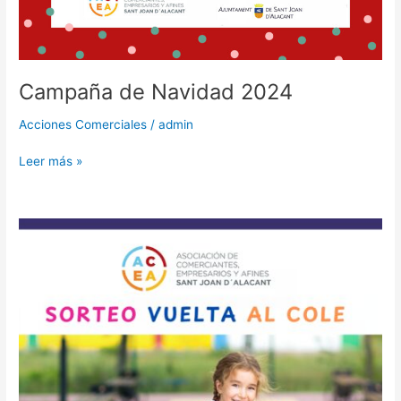
Campaña de Navidad 2024
Acciones Comerciales
/
admin
Leer más »
Campaña
La
vuelta
al
cole
2024