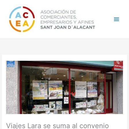
Ir
Men
al
contenido
princ
Viajes Lara se suma al convenio