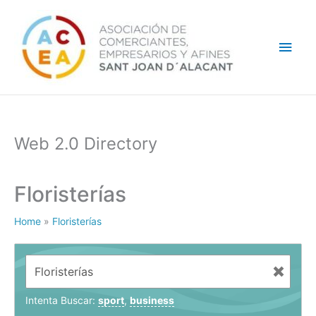
Ir
Men
al
contenido
princ
Web 2.0 Directory
Floristerías
Home
»
Floristerías
Intenta Buscar:
sport
,
business