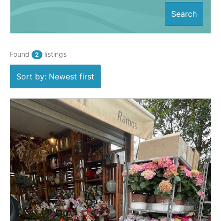
Search
Found
listings
2
Sort by: Newest first