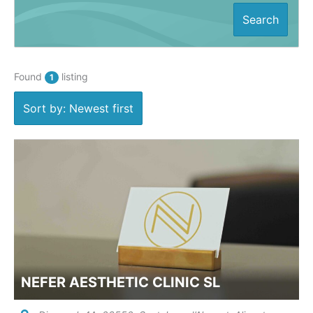
Search
Found
listing
1
Sort by: Newest first
NEFER AESTHETIC CLINIC SL