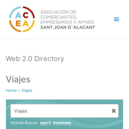
Ir
Men
al
contenido
princ
Web 2.0 Directory
Viajes
Home
»
Viajes
Intenta Buscar:
sport
,
business