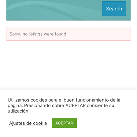
Search
Sorry, no listings were found.
Utilizamos cookies para el buen funcionamiento de la
pagina. Presionando sobre ACEPTAR consiente su
utilización.
Copyright © 2020 ACEA -
Aviso legal
|
Politica de privacidad
|
Ajustes de cookie
ACEPTAR
Desarrollado por -
Infosolution. Desarrollo web en Alicante