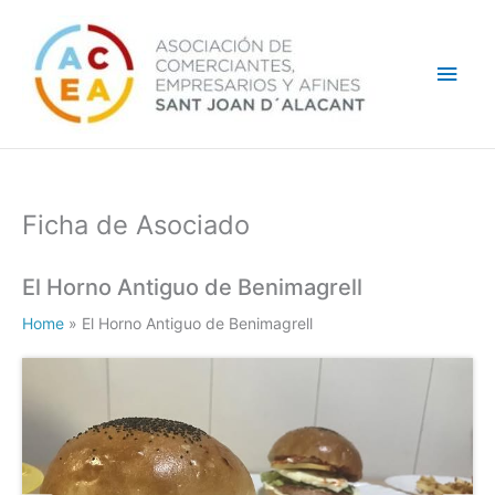
Ir
Men
al
contenido
princ
Ficha de Asociado
El Horno Antiguo de Benimagrell
Home
»
El Horno Antiguo de Benimagrell