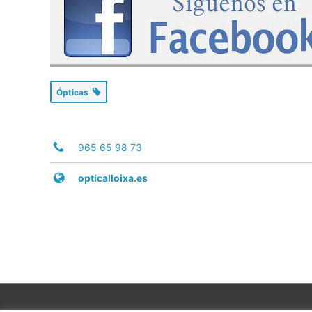
Ópticas
965 65 98 73
opticalloixa.es