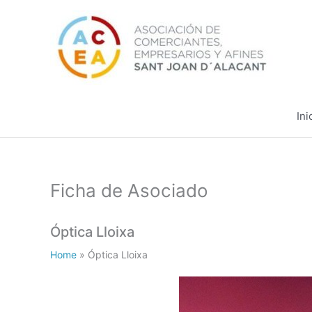
Ir
al
contenido
Ini
Ficha de Asociado
Óptica Lloixa
Home
»
Óptica Lloixa