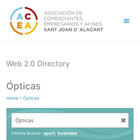
Ir
Men
al
contenido
princ
Web 2.0 Directory
Ópticas
Home
»
Ópticas
Intenta Buscar:
sport
,
business